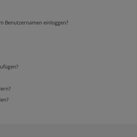
em Benutzernamen einloggen?
zufügen?
dern?
len?