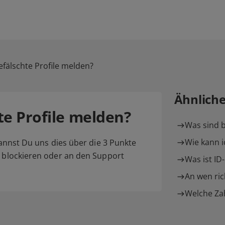
efälschte Profile melden?
Ähnlich
te Profile melden?
Was sind b
Wie kann 
 kannst Du uns dies über die 3 Punkte
h blockieren oder an den Support
Was ist ID
An wen rich
Welche Zah